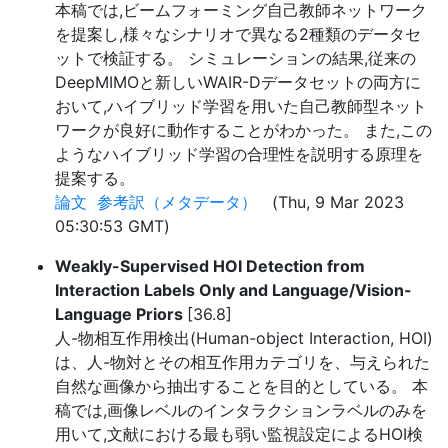
本稿では,ビームフォーミング自己教師ネットワーク
を提案し,様々なシナリオで異なる2種類のデータセ
ットで検証する。 シミュレーションの結果,従来の
DeepMIMOと新しいWAIR-Dデータセットの両方に
おいて,ハイブリッド学習を用いた自己教師型ネット
ワークが良好に動作することがわかった。 また,この
ようなハイブリッド学習の合理性を説明する原理を
提案する。
論文
参考訳（メタデータ）
(Thu, 9 Mar 2023
05:30:53 GMT)
Weakly-Supervised HOI Detection from
Interaction Labels Only and Language/Vision-
Language Priors
[36.8]
人-物相互作用検出(Human-object Interaction, HOI)
は、人-物対とその相互作用カテゴリを、与えられた
自然な画像から抽出することを目的としている。 本
稿では,画像レベルのインタラクションラベルのみを
用いて,文献における最も弱い監視設定によるHOI検