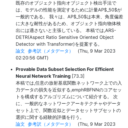
既存のオブジェクト指向オブジェクト検出手法で
は、モデルの性能を測定するために計量AP$_50$が
一般的である。 我々は、AP$_50$は本来、角度偏差
に大きな耐性があるため、オブジェクト指向物体検
出には適さないと主張している。 本稿では,ARS-
DETR(Aspect Ratio Sensitive Oriented Object
Detector with Transformer)を提案する。
論文
参考訳（メタデータ）
(Thu, 9 Mar 2023
02:20:56 GMT)
Provable Data Subset Selection For Efficient
Neural Network Training
[73.3]
本稿では,任意の放射基底関数ネットワーク上での入
力データの損失を近似する,emphRBFNNのコアセッ
トを構成するアルゴリズムについて紹介する。 次
に、一般的なネットワークアーキテクチャやデータ
セット上で、関数近似とデータセットサブセットの
選択に関する経験的評価を行う。
論文
参考訳（メタデータ）
(Thu, 9 Mar 2023