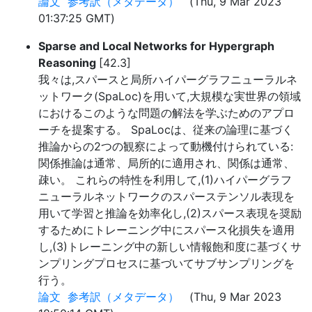
論文
参考訳（メタデータ）
(Thu, 9 Mar 2023
01:37:25 GMT)
Sparse and Local Networks for Hypergraph
Reasoning
[42.3]
我々は,スパースと局所ハイパーグラフニューラルネ
ットワーク(SpaLoc)を用いて,大規模な実世界の領域
におけるこのような問題の解法を学ぶためのアプロ
ーチを提案する。 SpaLocは、従来の論理に基づく
推論からの2つの観察によって動機付けられている:
関係推論は通常、局所的に適用され、関係は通常、
疎い。 これらの特性を利用して,(1)ハイパーグラフ
ニューラルネットワークのスパーステンソル表現を
用いて学習と推論を効率化し,(2)スパース表現を奨励
するためにトレーニング中にスパース化損失を適用
し,(3)トレーニング中の新しい情報飽和度に基づくサ
ンプリングプロセスに基づいてサブサンプリングを
行う。
論文
参考訳（メタデータ）
(Thu, 9 Mar 2023