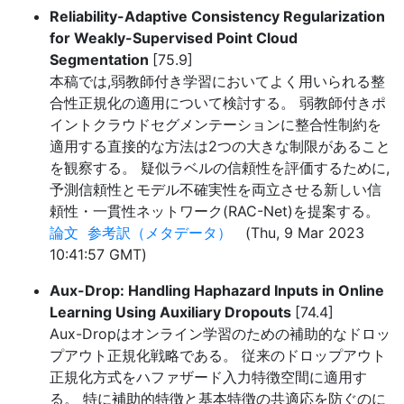
Reliability-Adaptive Consistency Regularization
for Weakly-Supervised Point Cloud
Segmentation
[75.9]
本稿では,弱教師付き学習においてよく用いられる整
合性正規化の適用について検討する。 弱教師付きポ
イントクラウドセグメンテーションに整合性制約を
適用する直接的な方法は2つの大きな制限があること
を観察する。 疑似ラベルの信頼性を評価するために,
予測信頼性とモデル不確実性を両立させる新しい信
頼性・一貫性ネットワーク(RAC-Net)を提案する。
論文
参考訳（メタデータ）
(Thu, 9 Mar 2023
10:41:57 GMT)
Aux-Drop: Handling Haphazard Inputs in Online
Learning Using Auxiliary Dropouts
[74.4]
Aux-Dropはオンライン学習のための補助的なドロッ
プアウト正規化戦略である。 従来のドロップアウト
正規化方式をハファザード入力特徴空間に適用す
る。 特に補助的特徴と基本特徴の共適応を防ぐのに