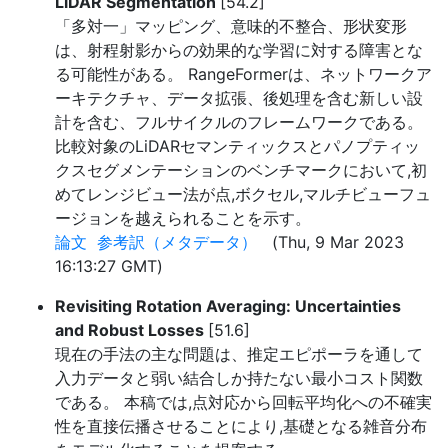
LiDAR Segmentation
[54.2]
「多対一」マッピング、意味的不整合、形状変形
は、射程射影からの効果的な学習に対する障害とな
る可能性がある。 RangeFormerは、ネットワークア
ーキテクチャ、データ拡張、後処理を含む新しい設
計を含む、フルサイクルのフレームワークである。
比較対象のLiDARセマンティックスとパノプティッ
クスセグメンテーションのベンチマークにおいて,初
めてレンジビュー法が点,ボクセル,マルチビューフュ
ージョンを越えられることを示す。
論文
参考訳（メタデータ）
(Thu, 9 Mar 2023
16:13:27 GMT)
Revisiting Rotation Averaging: Uncertainties
and Robust Losses
[51.6]
現在の手法の主な問題は、推定エピポーラを通して
入力データと弱い結合しか持たない最小コスト関数
である。 本稿では,点対応から回転平均化への不確実
性を直接伝播させることにより,基礎となる雑音分布