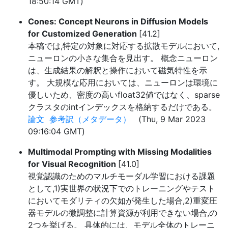
18:50:14 GMT)
Cones: Concept Neurons in Diffusion Models
for Customized Generation
[41.2]
本稿では,特定の対象に対応する拡散モデルにおいて,
ニューロンの小さな集合を見出す。 概念ニューロン
は、生成結果の解釈と操作において磁気特性を示
す。 大規模な応用においては、ニューロンは環境に
優しいため、密度の高いfloat32値ではなく、sparse
クラスタのintインデックスを格納するだけである。
論文
参考訳（メタデータ）
(Thu, 9 Mar 2023
09:16:04 GMT)
Multimodal Prompting with Missing Modalities
for Visual Recognition
[41.0]
視覚認識のためのマルチモーダル学習における課題
として,1)実世界の状況下でのトレーニングやテスト
においてモダリティの欠如が発生した場合,2)重変圧
器モデルの微調整に計算資源が利用できない場合,の
2つを挙げる。 具体的には、モデル全体のトレーニ