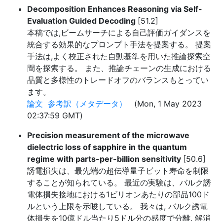
Decomposition Enhances Reasoning via Self-
Evaluation Guided Decoding
[51.2]
本稿では,ビームサーチによる自己評価ガイダンスを
統合する効果的なプロンプト手法を提案する。 提案
手法は,よく校正された自動基準を用いた推論探索空
間を探索する。 また、推論チェーンの生成における
品質と多様性のトレードオフのバランスもとってい
ます。
論文
参考訳（メタデータ）
(Mon, 1 May 2023
02:37:59 GMT)
Precision measurement of the microwave
dielectric loss of sapphire in the quantum
regime with parts-per-billion sensitivity
[50.6]
誘電損失は、最先端の超伝導量子ビット寿命を制限
することが知られている。 最近の実験は、バルク誘
電体損失接地における1ビリオンあたりの部品100ド
ルという上限を示唆している。 我々は, バルク誘電
体損失を10億ドル当たり5ドル分の感度で分離, 解消