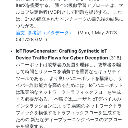
IterXを提案する。 我々の模倣学習アプローチは、マ
ルコフ決定過程(MDP)として問題を提起する。 これ
は、2つの確立されたベンチマークの最先端の結果に
つながる。
論文
参考訳（メタデータ）
(Mon, 1 May 2023
04:17:28 GMT)
IoTFlowGenerator: Crafting Synthetic IoT
Device Traffic Flows for Cyber Deception
[31.8]
ハニーポットは攻撃者の意図を理解し、攻撃者を騙
して時間とリソースを消費する重要なセキュリティ
ツールである。 より良いハニーポットを構築し、サ
イバー詐欺能力を高めるためには、IoTハニーポット
は現実的なネットワークトラフィックフローを生成
する必要がある。 本稿では,ユーザとIoTデバイスの
インタラクションによって,実際のネットワークトラ
フィックを模倣するトラフィックフローを生成する
ための,新たなディープラーニングベースのアプロー
チを提案する。