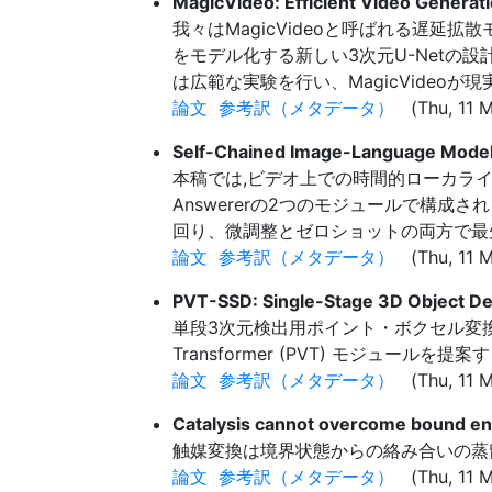
MagicVideo: Efficient Video Generat
我々はMagicVideoと呼ばれる遅
をモデル化する新しい3次元U-Netの設計
は広範な実験を行い、MagicVide
論文
参考訳（メタデータ）
(Thu, 11 M
Self-Chained Image-Language Model 
本稿では,ビデオ上での時間的ローカライゼ
Answererの2つのモジュールで構成
回り、微調整とゼロショットの両方で最
論文
参考訳（メタデータ）
(Thu, 11 M
PVT-SSD: Single-Stage 3D Object De
単段3次元検出用ポイント・ボクセル変換器(P
Transformer (PVT) モジュ
論文
参考訳（メタデータ）
(Thu, 11 M
Catalysis cannot overcome bound e
触媒変換は境界状態からの絡み合いの蒸
論文
参考訳（メタデータ）
(Thu, 11 M