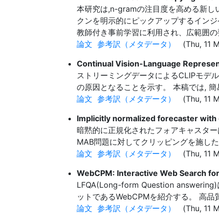
本研究は,n-gramの注目度を高める新しい
クンを明示的にピックアップするインジ
教師付き事前学習に利用され、広範囲の
論文
参考訳（メタデータ）
(Thu, 11 M
Continual Vision-Language Represent
ストリーミングデータによるCLIPモデ
の原因となることを示す。 本稿では, 簡
論文
参考訳（メタデータ）
(Thu, 11 M
Implicitly normalized forecaster with
暗黙的に正規化されたフォアキャスター
MAB問題に対してクリッピングを施したImplici
論文
参考訳（メタデータ）
(Thu, 11 M
WebCPM: Interactive Web Search fo
LFQA(Long-form Question
ットであるWebCPMを紹介する。 高品質な
論文
参考訳（メタデータ）
(Thu, 11 M