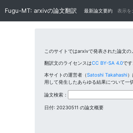
Fugu-MT: arxivの論文翻訳
最新論文要約
表示を
このサイトではarxivで発表された論文
翻訳文のライセンスは
CC BY-SA 4.0
で
本サイトの運営者（
Satoshi Takahashi
）
用して発生したあらゆる結果について一
論文検索：
日付: 20230511 の論文概要