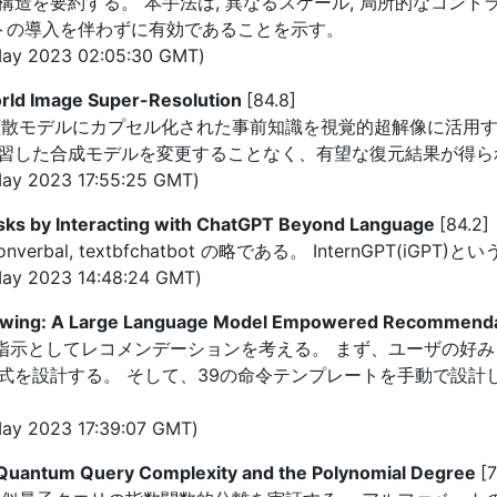
造を要約する。 本手法は, 異なるスケール, 局所的なコント
クトの導入を伴わずに有効であることを示す。
ay 2023 02:05:30 GMT)
World Image Super-Resolution
[84.8]
拡散モデルにカプセル化された事前知識を視覚的超解像に活用す
習した合成モデルを変更することなく、有望な復元結果が得ら
ay 2023 17:55:25 GMT)
asks by Interacting with ChatGPT Beyond Language
[84.2]
 textbfnonverbal, textbfchatbot の略である。 Intern
ay 2023 14:48:24 GMT)
llowing: A Large Language Model Empowered Recommend
よる指示としてレコメンデーションを考える。 まず、ユーザの好
式を設計する。 そして、39の命令テンプレートを手動で設計
ay 2023 17:39:07 GMT)
 Quantum Query Complexity and the Polynomial Degree
[7