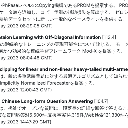
PhRaseレベルのcOpying機構であるPROMを提案する。 P
ケータ層を追加し、コピー予測の補助損失を算出する。 ゼロシ
要約データセットに新しい一般的なベースラインを提供する。
ay 2023 08:29:05 GMT)
aion Learning with Off-Diagonal Information
[112.4]
ルの継続的なトレーニングの実現可能性について論じる。 モーダ
易かつ効果的な連続学習フレームワーク Mod-X を提案する。
ay 2023 08:04:46 GMT)
 clipping for linear and non-linear heavy-tailed multi-arm
は、敵の多重武装問題に対する最適アルゴリズムとして知られ
tly Normalized Forecasterを提案する。
ay 2023 12:00:43 GMT)
r Chinese Long-form Question Answering
[104.7]
 answering)は、複雑でオープンな質問に、段落長の詳細な回答で
質問応答対5,500件,支援事実14,315件,Web検索121,330
ay 2023 14:47:29 GMT)