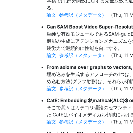
本稿では,部分関数に対する完全次数と
る。
論文
参考訳（メタデータ）
(Thu, 11 M
Can SAM Boost Video Super-Resolu
単純な有効モジュールであるSAM-guidE
機能の生成にアテンションメカニズムを活用
装労力で継続的に性能を向上する。
論文
参考訳（メタデータ）
(Thu, 11 M
From axioms over graphs to vectors,
埋め込みを生成するアプローチの1つは
め込む方法(グラフ射影)は、それらが
論文
参考訳（メタデータ）
(Thu, 11 M
CatE: Embedding $\mathcal{ALC}$ on
そこで我々はカテゴリ理論のセマンティク
た,CatEはバイオメディカル領域にお
論文
参考訳（メタデータ）
(Thu, 11 M