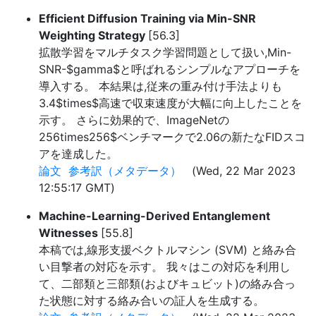
Efficient Diffusion Training via Min-SNR
Weighting Strategy
[56.3]
拡散学習をマルチタスク学習問題として扱い,Min-
SNR-$gamma$と呼ばれるシンプルなアプローチを
導入する。 本結果は,従来の重み付け手法よりも
3.4$times$高速で収束速度が大幅に向上したことを
示す。 さらに効果的で、ImageNetの
256times256$ベンチマークで2.06の新たなFIDスコ
アを達成した。
論文
参考訳（メタデータ）
(Wed, 22 Mar 2023
12:55:17 GMT)
Machine-Learning-Derived Entanglement
Witnesses
[55.8]
本稿では,線形支援ベクトルマシン (SVM) と絡み合
い目撃者の対応を示す。 我々はこの対応を利用し
て、二部類と三部類(およびキュビット)の絡み合っ
た状態に対する絡み合いの証人を生成する。