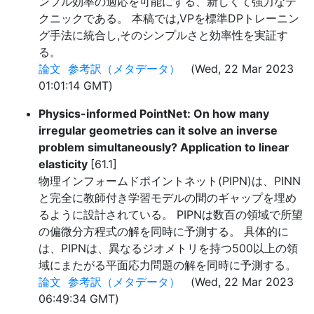
ンプル効率の適応を可能にする、新しくて強力なテ
クニックである。 本稿では,VPを標準DPトレーニン
グ手法に統合し,そのシンプルさと効率性を実証す
る。
論文
参考訳（メタデータ）
(Wed, 22 Mar 2023
01:01:14 GMT)
Physics-informed PointNet: On how many
irregular geometries can it solve an inverse
problem simultaneously? Application to linear
elasticity
[61.1]
物理インフォームドポイントネット(PIPN)は、PINN
と完全に教師付き学習モデルの間のギャップを埋め
るように設計されている。 PIPNは数百の領域で所望
の偏微分方程式の解を同時に予測する。 具体的に
は、PIPNは、異なるジオメトリを持つ500以上の領
域にまたがる平面応力問題の解を同時に予測する。
論文
参考訳（メタデータ）
(Wed, 22 Mar 2023
06:49:34 GMT)