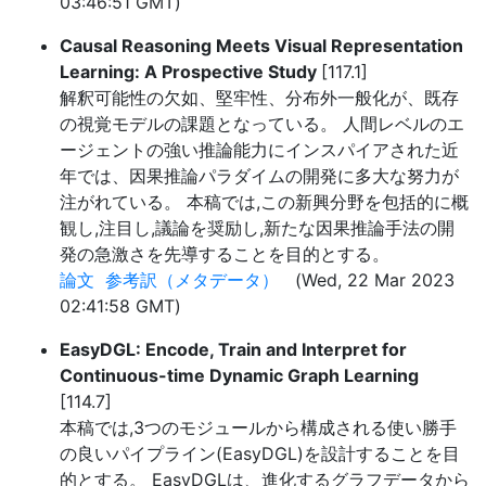
03:46:51 GMT)
Causal Reasoning Meets Visual Representation
Learning: A Prospective Study
[117.1]
解釈可能性の欠如、堅牢性、分布外一般化が、既存
の視覚モデルの課題となっている。 人間レベルのエ
ージェントの強い推論能力にインスパイアされた近
年では、因果推論パラダイムの開発に多大な努力が
注がれている。 本稿では,この新興分野を包括的に概
観し,注目し,議論を奨励し,新たな因果推論手法の開
発の急激さを先導することを目的とする。
論文
参考訳（メタデータ）
(Wed, 22 Mar 2023
02:41:58 GMT)
EasyDGL: Encode, Train and Interpret for
Continuous-time Dynamic Graph Learning
[114.7]
本稿では,3つのモジュールから構成される使い勝手
の良いパイプライン(EasyDGL)を設計することを目
的とする。 EasyDGLは、進化するグラフデータから