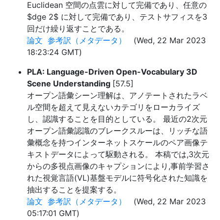
Euclidean 空間の点雲に対して完備であり、任意の
$dge 2$ に対して完備であり、テストサフィスを3
回だけ繰り返すことである。
論文
参考訳（メタデータ）
(Wed, 22 Mar 2023
18:23:24 GMT)
PLA: Language-Driven Open-Vocabulary 3D
Scene Understanding
[57.5]
オープン語彙シーン理解は、アノテートされたラベ
ル空間を超えて見えないカテゴリをローカライズ
し、認識することを目的としている。 最近の2次元
オープン語彙認識のブレークスルーは、リッチな語
彙概念を持つインターネットスケールのペア画像テ
キストデータによって駆動される。 本稿では,3次元
からの多視点画像のキャプションにより,事前学習さ
れた視覚言語(VL)基盤モデルに符号化された知識を
抽出することを提案する。
論文
参考訳（メタデータ）
(Wed, 22 Mar 2023
05:17:01 GMT)