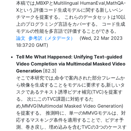
本稿では,MBXPとMultilingual HumanEval,MathQA-
Xという,評価コード生成モデルに関する新しいベン
チマークを提案する。 これらのデータセットは10以
上のプログラミング言語をカバーする。 コード生成
モデルの性能を多言語で評価することができる。
論文
参考訳（メタデータ）
(Wed, 22 Mar 2023
18:37:20 GMT)
Tell Me What Happened: Unifying Text-guided
Video Completion via Multimodal Masked Video
Generation
[82.3]
そこで本研究では,命令で案内された部分フレームか
ら映像を生成することをモデルに要求する,新しいタ
スクであるテキスト誘導ビデオ補完(TVC)を提案す
る。 次に,このTVC課題に対処するた
め,MMVG(Multimodal Masked Video Generation)
を提案する。 推測時に、単一のMMVGモデルは、対
応するマスキング条件を適用することで、ビデオ予
測、巻き戻し、埋め込みを含むTVCの3つのケースす