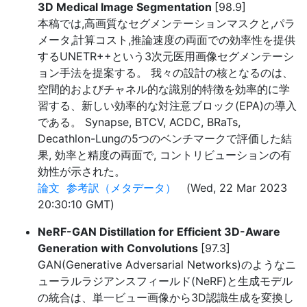
3D Medical Image Segmentation
[98.9]
本稿では,高画質なセグメンテーションマスクと,パラ
メータ,計算コスト,推論速度の両面での効率性を提供
するUNETR++という3次元医用画像セグメンテーシ
ョン手法を提案する。 我々の設計の核となるのは、
空間的およびチャネル的な識別的特徴を効率的に学
習する、新しい効率的な対注意ブロック(EPA)の導入
である。 Synapse, BTCV, ACDC, BRaTs,
Decathlon-Lungの5つのベンチマークで評価した結
果, 効率と精度の両面で, コントリビューションの有
効性が示された。
論文
参考訳（メタデータ）
(Wed, 22 Mar 2023
20:30:10 GMT)
NeRF-GAN Distillation for Efficient 3D-Aware
Generation with Convolutions
[97.3]
GAN(Generative Adversarial Networks)のようなニ
ューラルラジアンスフィールド(NeRF)と生成モデル
の統合は、単一ビュー画像から3D認識生成を変換し