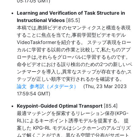
05:17:05 GMT)
Learning and Verification of Task Structure in
Instructional Videos
[85.5]
本稿では,教師ビデオのセマンティクスと構造を表現
することに焦点を当てた,事前学習型ビデオモデル
VideoTaskformerを紹介する。 ステップ表現をロー
カルに学習する以前の作業と比較して,私たちのアプ
ローチは,それらをグローバルに学習するものです。
命令ビデオにおける誤り検出のための2つの新しいベ
ンチマークを導入し,異常なステップが存在するか,ス
テップが正しい順序で実行されるかを確認する。
論文
参考訳（メタデータ）
(Thu, 23 Mar 2023
17:59:54 GMT)
Keypoint-Guided Optimal Transport
[85.4]
最適マッチングを探索するリレーション保存(KPG-
RL)によるキーポイント誘導モデルを提案する。 提
案した KPG-RL モデルはシンクホーンのアルゴリズ
ムで解くことができ、異なる空間で分布がサポート