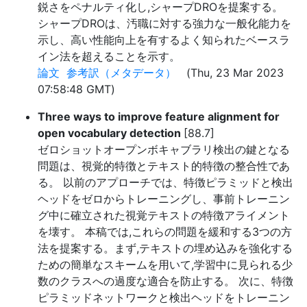
鋭さをペナルティ化し,シャープDROを提案する。
シャープDROは、汚職に対する強力な一般化能力を
示し、高い性能向上を有するよく知られたベースラ
イン法を超えることを示す。
論文
参考訳（メタデータ）
(Thu, 23 Mar 2023
07:58:48 GMT)
Three ways to improve feature alignment for
open vocabulary detection
[88.7]
ゼロショットオープンボキャブラリ検出の鍵となる
問題は、視覚的特徴とテキスト的特徴の整合性であ
る。 以前のアプローチでは、特徴ピラミッドと検出
ヘッドをゼロからトレーニングし、事前トレーニン
グ中に確立された視覚テキストの特徴アライメント
を壊す。 本稿では,これらの問題を緩和する3つの方
法を提案する。まず,テキストの埋め込みを強化する
ための簡単なスキームを用いて,学習中に見られる少
数のクラスへの過度な適合を防止する。 次に、特徴
ピラミッドネットワークと検出ヘッドをトレーニン