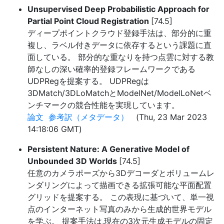
Unsupervised Deep Probabilistic Approach for
Partial Point Cloud Registration
[74.5]
ディープポイントクラウド登録手法は、部分的に重
複し、ラベル付きデータに依存するという課題に直
面している。 部分的な重なりを持つ点雲に対する教
師なしの深い確率的登録フレームワークである
UDPRegを提案する。 UDPRegは
3DMatch/3DLoMatchとModelNet/ModelLoNetベ
ンチマークの競合性能を実現しています。
論文
参考訳（メタデータ）
(Thu, 23 Mar 2023
14:18:06 GMT)
Persistent Nature: A Generative Model of
Unbounded 3D Worlds
[74.5]
任意のカメラポーズから3Dデコーダとボリュームレ
ンダリングによって描画できる拡張可能な平面配置
グリッドを提案する。 この表現に基づいて、単一視
点のインターネット写真のみから生成的世界モデル
を学ぶ。 提案手法は,現在の3次元生成モデルの固定