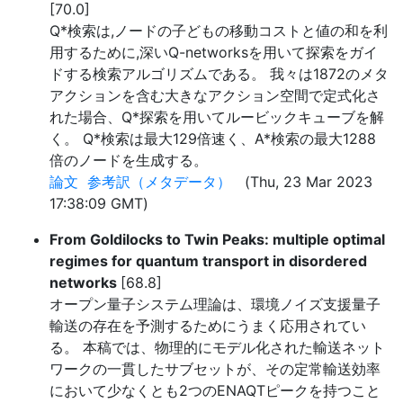
[70.0]
Q*検索は,ノードの子どもの移動コストと値の和を利
用するために,深いQ-networksを用いて探索をガイ
ドする検索アルゴリズムである。 我々は1872のメタ
アクションを含む大きなアクション空間で定式化さ
れた場合、Q*探索を用いてルービックキューブを解
く。 Q*検索は最大129倍速く、A*検索の最大1288
倍のノードを生成する。
論文
参考訳（メタデータ）
(Thu, 23 Mar 2023
17:38:09 GMT)
From Goldilocks to Twin Peaks: multiple optimal
regimes for quantum transport in disordered
networks
[68.8]
オープン量子システム理論は、環境ノイズ支援量子
輸送の存在を予測するためにうまく応用されてい
る。 本稿では、物理的にモデル化された輸送ネット
ワークの一貫したサブセットが、その定常輸送効率
において少なくとも2つのENAQTピークを持つこと