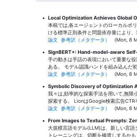
Local Optimization Achieves Global 
本稿では,各エージェントのローカルポリ
ける標準正則条件と問題依存量により、
論文
参考訳（メタデータ）
(Mon, 8 M
SignBERT+: Hand-model-aware Self-s
手の動きは手話の表現において重要な役割
ある。 モデル認識ハンドを組み込んだ初
論文
参考訳（メタデータ）
(Mon, 8 Ma
Symbolic Discovery of Optimization 
我々は,効率的な探索手法を用いて,無限小の
探索する。 LionはGoogle検索広
論文
参考訳（メタデータ）
(Mon, 8 M
From Images to Textual Prompts: Z
大規模言語モデル(LLM)は、新しい
トレーニングは、切断を橋渡しするかも