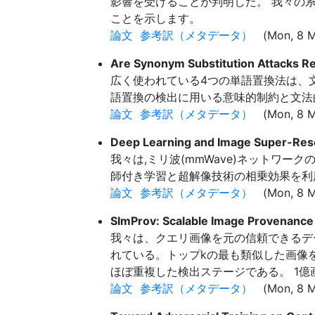
影響を受けることが判明した。 我々の
ことを示します。
論文
参考訳（メタデータ）
(Mon, 8 M
Are Synonym Substitution Attacks Re
広く使われている4つの単語置換法は、
語置換の検出に用いる意味的制約と文法
論文
参考訳（メタデータ）
(Mon, 8 M
Deep Learning and Image Super-Res
我々は,ミリ波(mmWave)ネットワ
師付き学習と超解像技術の相乗効果を利
論文
参考訳（メタデータ）
(Mon, 8 M
SImProv: Scalable Image Provenance
我々は、クエリ画像を元の信頼できるデータ
れている。トップkの最も類似した画像
ほぼ重複した検出ステージである。 1
論文
参考訳（メタデータ）
(Mon, 8 M