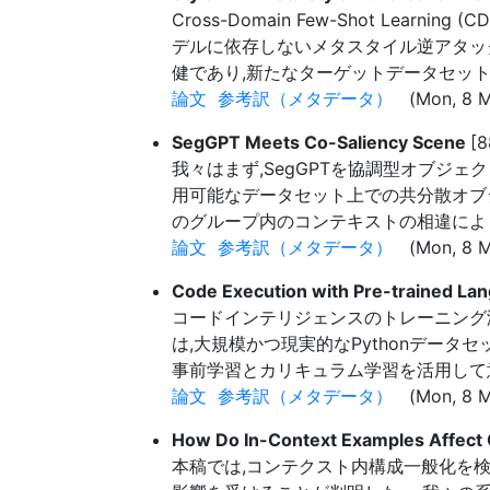
Cross-Domain Few-Shot L
デルに依存しないメタスタイル逆アタック
健であり,新たなターゲットデータセッ
論文
参考訳（メタデータ）
(Mon, 8 Ma
SegGPT Meets Co-Saliency Scene
[8
我々はまず,SegGPTを協調型オブジ
用可能なデータセット上での共分散オブ
のグループ内のコンテキストの相違により
論文
参考訳（メタデータ）
(Mon, 8 M
Code Execution with Pre-trained L
コードインテリジェンスのトレーニング
は,大規模かつ現実的なPythonデー
事前学習とカリキュラム学習を活用して意
論文
参考訳（メタデータ）
(Mon, 8 M
How Do In-Context Examples Affect 
本稿では,コンテクスト内構成一般化を検