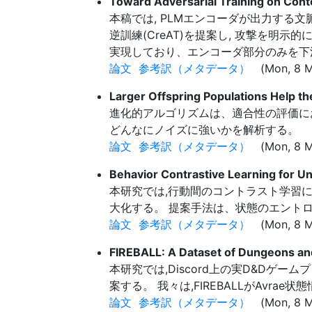
Toward Adversarial Training on Con
本稿では, PLMエンコーダが出力する文
逆訓練(CreAT)を提案し, 攻撃を明
実現しており、エンコーダ部分のみを下
論文
参考訳（メタデータ）
(Mon, 8 M
Larger Offspring Populations Help t
進化的アルゴリズムは、適合性の評価におい
どんなにノイズに強いかを解析する。
論文
参考訳（メタデータ）
(Mon, 8 M
Behavior Contrastive Learning for U
本研究では,行動間のコントラスト学習
大化する。 提案手法は、状態のエント
論文
参考訳（メタデータ）
(Mon, 8 M
FIREBALL: A Dataset of Dungeons an
本研究では,Discord上の実D&Dゲー
案する。 我々は,FIREBALLがAvr
論文
参考訳（メタデータ）
(Mon, 8 M