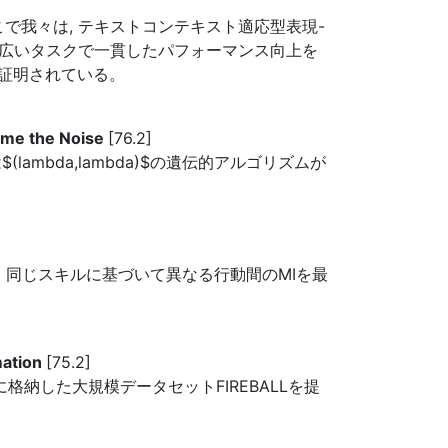
こで我々は, テキストコンテキスト適応型表現-
Tは幅広いタスクで一貫したパフォーマンス向上を
証明されている。
come the Noise
[76.2]
bda,lambda)$の遺伝的アルゴリズムが
、同じスキルに基づいて異なる行動間のMIを最
mation
[75.2]
に格納した大規模データセットFIREBALLを提