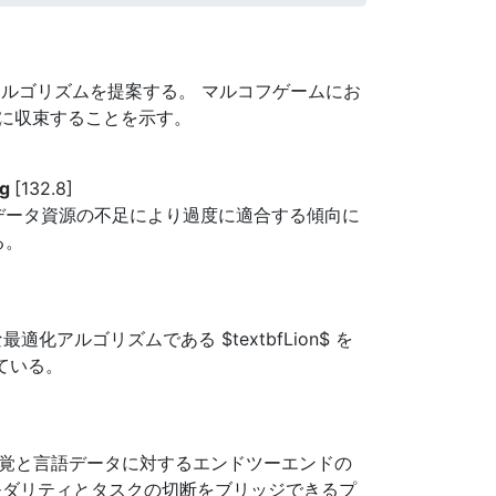
アルゴリズムを提案する。 マルコフゲームにお
に収束することを示す。
ng
[132.8]
話データ資源の不足により過度に適合する傾向に
る。
アルゴリズムである $textbfLion$ を
れている。
視覚と言語データに対するエンドツーエンドの
モダリティとタスクの切断をブリッジできるプ