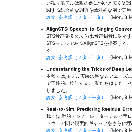
い視覚モデルは敵の例に弱いと広く認識
関する総合的な調査を敵対的な例で実施
論文
参考訳（メタデータ）
(Mon, 8 M
AlignSTS: Speech-to-Singing Conver
STS音声変換タスクは,音声録音に対応
STSモデルであるAlignSTSを提案
る。
論文
参考訳（メタデータ）
(Mon, 8 M
Understanding the Tricks of Deep Le
本稿では,モデル実装の異なるフェーズに
で実験的に検討する。 私たちはまた、そ
しました。
論文
参考訳（メタデータ）
(Mon, 8 M
Real-to-Sim: Predicting Residual Er
我々は,動的・シミュレータモデルと実
ドウェア間の現実的ギャップをさらに埋
論文
参考訳（メタデータ）
(Mon, 8 M