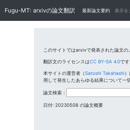
Fugu-MT: arxivの論文翻訳
最新論文要約
表示を
このサイトではarxivで発表された論文
翻訳文のライセンスは
CC BY-SA 4.0
で
本サイトの運営者（
Satoshi Takahashi
）
用して発生したあらゆる結果について一
論文検索：
日付: 20230508 の論文概要