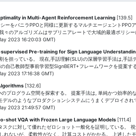
Optimality in Multi-Agent Reinforcement Learning
[139.5]
シーをバニラPPOと同様に更新するマルチエージェントPPO
我々のアルゴリズムはサブリニアレートで大域的最適ポリシー
ay 2023 16:20:03 GMT)
upervised Pre-training for Sign Language Understandi
を担っている。 現在,手話理解(SLU)の深層学習手法は,手
の自己教師型事前学習型SignBERT+フレームワークを提案す
y 2023 17:16:38 GMT)
Algorithms
[132.6]
プログラム空間を探索する。 提案手法は, 単純かつ効率的な最適化
告CTRモデルのようなプロダクションシステムにうまくデプロイさ
ay 2023 21:49:57 GMT)
ero-shot VQA with Frozen Large Language Models
[111.4]
言語タスクに対して優れたゼロショット一般化を証明している。 
しれないが、柔軟性がなく、計算コストがかかる。 上述した