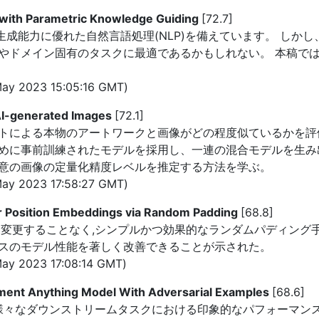
with Parametric Knowledge Guiding
[72.7]
と生成能力に優れた自然言語処理(NLP)を備えています。 し
ン固有のタスクに最適であるかもしれない。 本稿では,PKG(Parame
ay 2023 15:05:16 GMT)
 AI-generated Images
[72.1]
ーティストによる本物のアートワークと画像がどの程度似ているか
めに事前訓練されたモデルを採用し、一連の混合モデルを生み
意の画像の定量化精度レベルを推定する方法を学ぶ。
ay 2023 17:58:27 GMT)
or Position Embeddings via Random Padding
[68.8]
を変更することなく,シンプルかつ効果的なランダムパディング
スのモデル性能を著しく改善できることが示された。
y 2023 17:08:14 GMT)
ment Anything Model With Adversarial Examples
[68.6]
 (SAM) は、様々なダウンストリームタスクにおける印象的なパフ