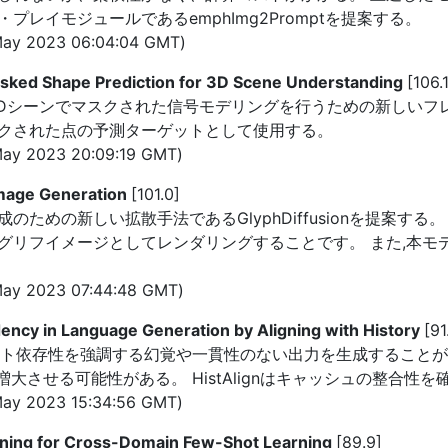
レイモジュールであるemphImg2Promptを提案する。
ay 2023 06:04:04 GMT)
asked Shape Prediction for 3D Scene Understanding
[106.
n (MSP)は、3Dシーンでマスクされた信号モデリングを行うための新
クされた点の予測ターゲットとして使用する。
ay 2023 20:09:19 GMT)
Image Generation
[101.0]
ための新しい拡散手法であるGlyphDiffusionを提案す
グリフイメージとしてレンダリングすることです。 また,本モ
ay 2023 07:44:48 GMT)
ency in Language Generation by Aligning with History
[91
スト依存性を強調する幻覚や一貫性のない出力を生成することが
大させる可能性がある。 HistAlignはキャッシュの整合
ay 2023 15:34:56 GMT)
aining for Cross-Domain Few-Shot Learning
[89.9]