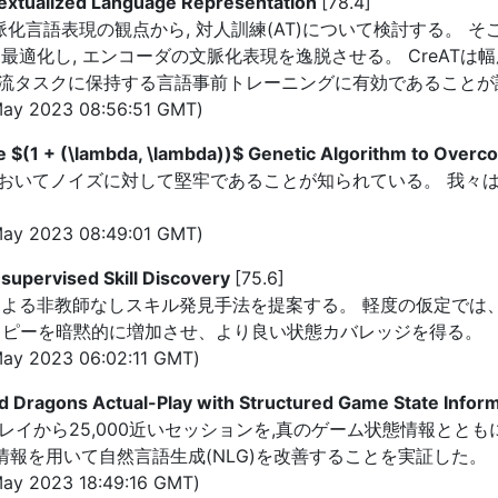
textualized Language Representation
[78.4]
脈化言語表現の観点から, 対人訓練(AT)について検討する。 そ
示的に最適化し, エンコーダの文脈化表現を逸脱させる。 CreA
流タスクに保持する言語事前トレーニングに有効であることが
ay 2023 08:56:51 GMT)
he $(1 + (\lambda, \lambda))$ Genetic Algorithm to Over
てノイズに対して堅牢であることが知られている。 我々は$(lam
ay 2023 08:49:01 GMT)
nsupervised Skill Discovery
[75.6]
による非教師なしスキル発見手法を提案する。 軽度の仮定では
ロピーを暗黙的に増加させ、より良い状態カバレッジを得る。
ay 2023 06:02:11 GMT)
d Dragons Actual-Play with Structured Game State Infor
ムプレイから25,000近いセッションを,真のゲーム状態情報ととも
ae状態情報を用いて自然言語生成(NLG)を改善することを実証した。
ay 2023 18:49:16 GMT)