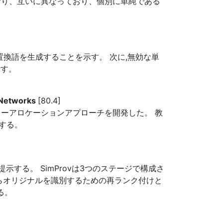
おり、互いに異なっており、個別に単純である
換語を生成することを示す。 次に,無効な単
示す。
 Networks
[80.4]
パワーアロケーションアプローチを開発した。 教
する。
する。 SimProvは3つのステージで構成さ
らオリジナルを識別するための再ランク付けと
る。