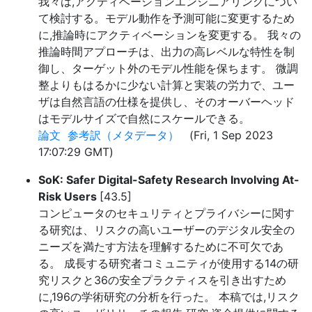
我々は,アクティベーションエンジニアリングについ
て検討する。モデル動作を予測可能に変更するため
に,推論時にアクティベーションを変更する。 我々の
推論時間アプローチは、出力の高レベルな特性を制
御し、ターゲット外のモデル性能を保ちます。 微調
整よりもはるかに少ない計算と実装の労力で、ユー
ザは自然言語の仕様を提供し、そのオーバーヘッド
はモデルサイズで自然にスケールできる。
論文
参考訳（メタデータ）
(Fri, 1 Sep 2023
17:07:29 GMT)
SoK: Safer Digital-Safety Research Involving At-
Risk Users
[43.5]
コンピュータのセキュリティとプライバシーに関す
る研究は、リスクの高いユーザーのデジタル安全の
ニーズを満たす方法を理解するために不可欠であ
る。 成長する研究者コミュニティが使用する14の研
究リスクと36の安全プラクティスを引き出すため
に,196の学術研究の分析を行った。 本稿では,リスク