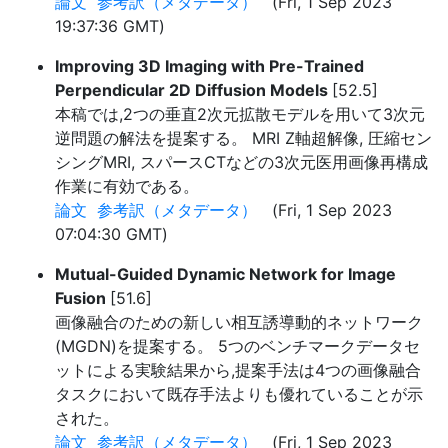
論文
参考訳（メタデータ）
(Fri, 1 Sep 2023
19:37:36 GMT)
Improving 3D Imaging with Pre-Trained
Perpendicular 2D Diffusion Models
[52.5]
本稿では,2つの垂直2次元拡散モデルを用いて3次元
逆問題の解法を提案する。 MRI Z軸超解像, 圧縮セン
シングMRI, スパースCTなどの3次元医用画像再構成
作業に有効である。
論文
参考訳（メタデータ）
(Fri, 1 Sep 2023
07:04:30 GMT)
Mutual-Guided Dynamic Network for Image
Fusion
[51.6]
画像融合のための新しい相互誘導動的ネットワーク
(MGDN)を提案する。 5つのベンチマークデータセ
ットによる実験結果から,提案手法は4つの画像融合
タスクにおいて既存手法よりも優れていることが示
された。
論文
参考訳（メタデータ）
(Fri, 1 Sep 2023