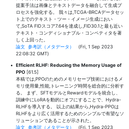
提案手法は画像とテキストデータを融合して生成プ
ロセスを強化する。 我々は,TCGA-BRCAデータセッ
ト上でのテキスト・ツー・イメージ生成におい
て,SoTA FIDスコア7.64を達成し,FID30.1と最も近い
テキスト・コンディショナブル・コンペティタを著
しく上回った。
論文
参考訳（メタデータ）
(Fri, 1 Sep 2023
22:08:32 GMT)
Efficient RLHF: Reducing the Memory Usage of
PPO
[61.5]
本稿では,PPOのためのメモリセーブ技術におけるメ
モリ使用量,性能,トレーニング時間を総合的に分析す
る。 まず、SFTモデルとRewardモデルを統合し、
訓練中にLoRAを動的にオフにすることで、Hydra-
RLHFを導入する。 以上の結果から,Hydra-PPOは
RLHFをより広く活用するためのシンプルで有望なソ
リューションであることが示された。
論文
参考訳（メタデータ）
(Fri, 1 Sep 2023