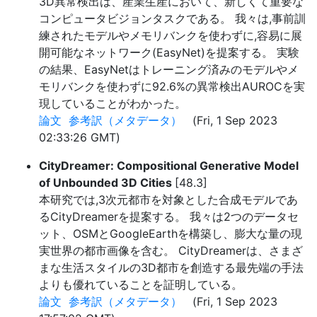
3D異常検出は、産業生産において、新しくて重要な
コンピュータビジョンタスクである。 我々は,事前訓
練されたモデルやメモリバンクを使わずに,容易に展
開可能なネットワーク(EasyNet)を提案する。 実験
の結果、EasyNetはトレーニング済みのモデルやメ
モリバンクを使わずに92.6%の異常検出AUROCを実
現していることがわかった。
論文
参考訳（メタデータ）
(Fri, 1 Sep 2023
02:33:26 GMT)
CityDreamer: Compositional Generative Model
of Unbounded 3D Cities
[48.3]
本研究では,3次元都市を対象とした合成モデルであ
るCityDreamerを提案する。 我々は2つのデータセ
ット、OSMとGoogleEarthを構築し、膨大な量の現
実世界の都市画像を含む。 CityDreamerは、さまざ
まな生活スタイルの3D都市を創造する最先端の手法
よりも優れていることを証明している。
論文
参考訳（メタデータ）
(Fri, 1 Sep 2023