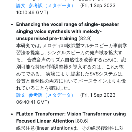
論文
参考訳（メタデータ）
(Fri, 1 Sep 2023
10:10:46 GMT)
Enhancing the vocal range of single-speaker
singing voice synthesis with melody-
unsupervised pre-training
[82.9]
本研究では, メロディ非教師型マルチスピーカ事前学
習法を提案し, シングルスピーカの発声域を拡大す
る。 合成音声のリズム自然性を改善するために、識
別可能な持続時間調整器を導入するのは、これが初
めてである。 実験により,提案したSVSシステムは,
音質と自然性の両方において,ベースラインよりも優
れていることを確認した。
論文
参考訳（メタデータ）
(Fri, 1 Sep 2023
06:40:41 GMT)
FLatten Transformer: Vision Transformer using
Focused Linear Attention
[80.6]
線形注意(linear attention)は、その線形複雑性に対