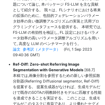
題について論じ, 本パッケージ FS-LLM を主な貢献
として紹介する。 我々は、FLシナリオにおける将来
の拡張のために、包括的フェデレーションパラメー
タ効率の良い微調整アルゴリズムの実装と汎用プロ
グラミングインタフェースを提供する。 本研究では,
FS-LLM の有効性を検証し, FL 設定におけるパラメ
ータ効率の高いパラメータ調整アルゴリズムを用い
て, 高度な LLM のベンチマークを行う。
論文
参考訳（メタデータ）
(Fri, 1 Sep 2023
09:40:36 GMT)
Ref-Diff: Zero-shot Referring Image
Segmentation with Generative Models
[68.7]
本稿では,画像分割を参照するための新しい参照拡散
分割器(Referring Diffusional segmentor, Ref-Diff)
を提案する。 提案生成器がなければ、生成モデルだ
けで既存のSOTAの弱教師付きモデルに匹敵する性能
を達成できることを実証する。 このことは、生成モ
デルがこのタスクに有益であり、より優れたセグメ