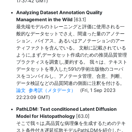
17:37:42 GMT)
Analyzing Dataset Annotation Quality
Management in the Wild
[63.1]
最先端モデルのトレーニングと評価に使用される一
般的なデータセットでさえ、間違った量のアノテー
ション、バイアス、あるいはアノテーションのアー
ティファクトを含んでいる。 文献に記載されている
ように,まず,データセット作成のための推奨品質管理
プラクティスを調査し,要約する。 我々は、テキスト
データセットを導入した591の学術出版物のコーパ
スをコンパイルし、アノテータ管理、合意、判断、
データ検証などの品質関連の側面に注釈を付ける。
論文
参考訳（メタデータ）
(Fri, 1 Sep 2023
22:23:09 GMT)
PathLDM: Text conditioned Latent Diffusion
Model for Histopathology
[63.0]
そこで我々は,高品質な病理像を生成するためのテキ
スト条件付き遅延拡散モデルPathLDMを紹介した。