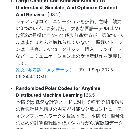
Large Content And Behavior Models To
Understand, Simulate, And Optimize Content
And Behavior
[68.2]
シャノンはコミュニケーションを技術、意味、効力
の3つのレベルに分けた。 大きな言語モデル(LLM)
は第2の目標に向かって多少前進するが、第3のレベ
ルはまだほとんど触れられていない。 振舞いトーク
ンは、共有、いいね、クリック、購入、リツイート
など、コミュニケーション上の受信者動作を定義し
ます。
論文
参考訳（メタデータ）
(Fri, 1 Sep 2023
09:34:49 GMT)
Randomized Polar Codes for Anytime
Distributed Machine Learning
[66.5]
本稿では,低速な計算ノードに対して堅牢で,線形演算
の近似計算と精度の両立が可能な分散コンピューテ
ィングフレームワークを提案する。 本稿では,復号化
のための計算複雑性を低く保ちながら,実数値データ