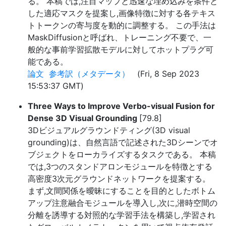
る。 本稿では,注目マップと迅速な埋め込みを条件と
した適応マスクを提案し,画像特徴に対する各テキス
トトークンの寄与度を動的に調整する。 この手法は
MaskDiffusionと呼ばれ、トレーニング不要で、一
般的な事前学習拡散モデルに対してホットプラグ可
能である。
論文
参考訳（メタデータ）
(Fri, 8 Sep 2023
15:53:37 GMT)
Three Ways to Improve Verbo-visual Fusion for
Dense 3D Visual Grounding
[79.8]
3Dビジュアルグラウンドティング(3D visual
grounding)は、自然言語で記述された3Dシーンでオ
ブジェクトをローカライズするタスクである。 本稿
では,3つのスタンドアロンモジュールを特徴とする
高密度3次元グラウンドネットワークを提案する。
まず,文間関係を曖昧にすることを目的としたボトム
アップ注意融合モジュールを導入し,次に,潜時空間の
分離を誘導する対照的な学習手法を構築し,学習され