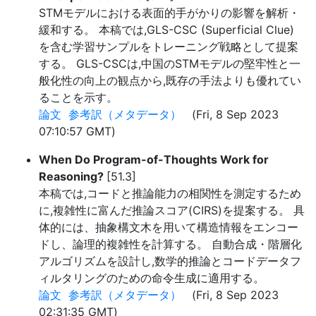
STMモデルにおける表面的手がかりの影響を解析・
緩和する。 本稿では,GLS-CSC (Superficial Clue)
を含む学習サンプルをトレーニング戦略として提案
する。 GLS-CSCは,中国のSTMモデルの堅牢性と一
般化性の向上の観点から,既存の手法よりも優れてい
ることを示す。
論文
参考訳（メタデータ）
(Fri, 8 Sep 2023
07:10:57 GMT)
When Do Program-of-Thoughts Work for
Reasoning?
[51.3]
本稿では,コードと推論能力の相関性を測定するため
に,複雑性に富んだ推論スコア(CIRS)を提案する。 具
体的には、抽象構文木を用いて構造情報をエンコー
ドし、論理的複雑性を計算する。 自動合成・階層化
アルゴリズムを設計し,数学的推論とコードデータフ
ィルタリングのための命令生成に適用する。
論文
参考訳（メタデータ）
(Fri, 8 Sep 2023
02:31:35 GMT)