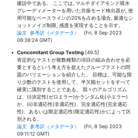
建設中である。 ここでは, マルチダイアモンド噴水
グレーディメーターを用いた共振モード検出器が, 使
用可能なベースラインの20%を占める場合, 最適なシ
ョットノイズ制限, 感度を実現することを示す。
論文
参考訳（メタデータ）
(Fri, 8 Sep 2023
08:38:24 GMT)
Concomitant Group Testing
[49.5]
肯定的なテストが複数種類の項目の組み合わせを必
要とするという考え方を捉えたグループテストの問
題のバリエーションを紹介した。 目標は、可能な限
り少数のテストを使用して、半欠陥セットをすべて
確実に識別することである。 我々のアルゴリズム
は、(i)決定性(ゼロエラー)かランダム化(小エラー)
か、(ii)非適応性(非適応性)、完全適応性(完全適応
性)、あるいは限定適応性(限定適応性)かによって区
別される。
論文
参考訳（メタデータ）
(Fri, 8 Sep 2023
09:11:12 GMT)