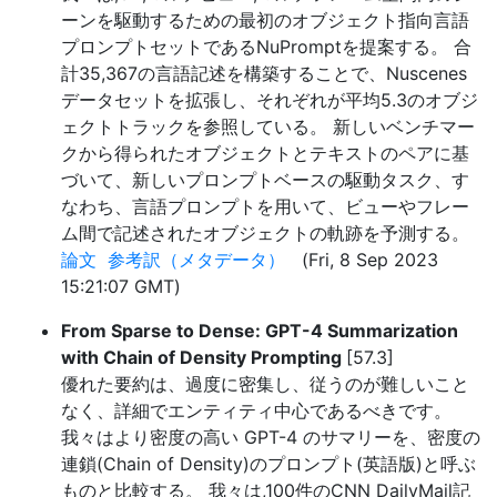
ーンを駆動するための最初のオブジェクト指向言語
プロンプトセットであるNuPromptを提案する。 合
計35,367の言語記述を構築することで、Nuscenes
データセットを拡張し、それぞれが平均5.3のオブジ
ェクトトラックを参照している。 新しいベンチマー
クから得られたオブジェクトとテキストのペアに基
づいて、新しいプロンプトベースの駆動タスク、す
なわち、言語プロンプトを用いて、ビューやフレー
ム間で記述されたオブジェクトの軌跡を予測する。
論文
参考訳（メタデータ）
(Fri, 8 Sep 2023
15:21:07 GMT)
From Sparse to Dense: GPT-4 Summarization
with Chain of Density Prompting
[57.3]
優れた要約は、過度に密集し、従うのが難しいこと
なく、詳細でエンティティ中心であるべきです。
我々はより密度の高い GPT-4 のサマリーを、密度の
連鎖(Chain of Density)のプロンプト(英語版)と呼ぶ
ものと比較する。 我々は,100件のCNN DailyMail記