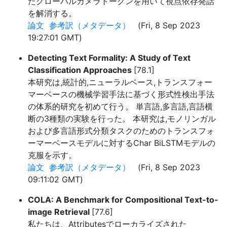
たグローバルカメラトークンを用いて視点依存発話
を解消する。
論文
参考訳（メタデータ）
(Fri, 8 Sep 2023
19:27:01 GMT)
Detecting Text Formality: A Study of Text
Classification Approaches
[78.1]
本研究は,統計的,ニューラルベース,トランスフォー
マーベースの機械学習手法に基づく形式性検出手法
の体系的研究を初めて行う。 単言語,多言語,言語横
断の3種類の実験を行った。 本研究は,モノリンガル
および多言語形式分類タスクのためのトランスフォ
ーマーベースモデルに対するChar BiLSTMモデルの
克服を示す。
論文
参考訳（メタデータ）
(Fri, 8 Sep 2023
09:11:02 GMT)
COLA: A Benchmark for Compositional Text-to-
image Retrieval
[77.6]
私たちは、Attributesでローカライズされた