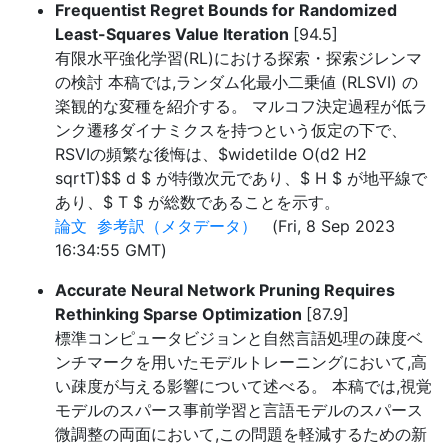
Frequentist Regret Bounds for Randomized
Least-Squares Value Iteration
[94.5]
有限水平強化学習(RL)における探索・探索ジレンマ
の検討 本稿では,ランダム化最小二乗値 (RLSVI) の
楽観的な変種を紹介する。 マルコフ決定過程が低ラ
ンク遷移ダイナミクスを持つという仮定の下で、
RSVIの頻繁な後悔は、$widetilde O(d2 H2
sqrtT)$$ d $ が特徴次元であり、$ H $ が地平線で
あり、$ T $ が総数であることを示す。
論文
参考訳（メタデータ）
(Fri, 8 Sep 2023
16:34:55 GMT)
Accurate Neural Network Pruning Requires
Rethinking Sparse Optimization
[87.9]
標準コンピュータビジョンと自然言語処理の疎度ベ
ンチマークを用いたモデルトレーニングにおいて,高
い疎度が与える影響について述べる。 本稿では,視覚
モデルのスパース事前学習と言語モデルのスパース
微調整の両面において,この問題を軽減するための新