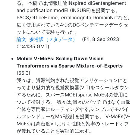
る。 本稿では,情報理論iNspired diSentanglement
and purification modEl (INSURE)を提案する。
PACS,OfficeHome,TerraIncognita,DomainNetなど,
広く使用されている4つのDGベンチマークデータセ
ットについて実験を行った。
論文
参考訳（メタデータ）
(Fri, 8 Sep 2023
01:41:35 GMT)
Mobile V-MoEs: Scaling Down Vision
Transformers via Sparse Mixture-of-Experts
[55.3]
我々は、資源制約された視覚アプリケーションにと
ってより魅力的な視覚変換器(ViT)をスケールダウン
するために、スパースMOE(sparse MoEs)の使用に
ついて検討する。 我々は,個々のパッチではなく画像
全体を専門家にルーティングする,シンプルでモバイ
ルフレンドリーなMoE設計を提案する。 V-MoEs(V-
MoEs)は高密度VTよりも性能と効率のトレードオフ
が優れていることを実証的に示す。