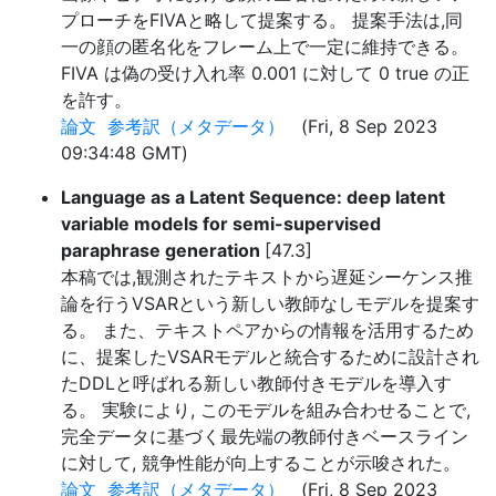
プローチをFIVAと略して提案する。 提案手法は,同
一の顔の匿名化をフレーム上で一定に維持できる。
FIVA は偽の受け入れ率 0.001 に対して 0 true の正
を許す。
論文
参考訳（メタデータ）
(Fri, 8 Sep 2023
09:34:48 GMT)
Language as a Latent Sequence: deep latent
variable models for semi-supervised
paraphrase generation
[47.3]
本稿では,観測されたテキストから遅延シーケンス推
論を行うVSARという新しい教師なしモデルを提案す
る。 また、テキストペアからの情報を活用するため
に、提案したVSARモデルと統合するために設計され
たDDLと呼ばれる新しい教師付きモデルを導入す
る。 実験により, このモデルを組み合わせることで,
完全データに基づく最先端の教師付きベースライン
に対して, 競争性能が向上することが示唆された。
論文
参考訳（メタデータ）
(Fri, 8 Sep 2023