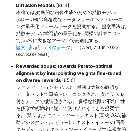
Diffusion Models
[86.4]
本稿では,効率的な画像生成のための拡散モデル
(ADP-DM)の高精度なデータフリーポストトレーニ
ング量子化フレームワークを提案する。 提案手法は,
拡散モデルの学習後の量子化を, 同様の計算コスト
で, 非常に大きなマージンで高速化する。
論文
参考訳（メタデータ）
(Wed, 7 Jun 2023
08:23:09 GMT)
Rewarded soups: towards Pareto-optimal
alignment by interpolating weights fine-tuned
on diverse rewards
[85.0]
ファンデーションモデルは、最初は大量の教師なし
データセットで事前トレーニングされ、次にラベル
付きデータで微調整される。 多様な報酬の不均一性
を多政学的戦略に従って受け入れることを提案す
る。 我々は,テキスト・ツー・テキスト(要約,Q&A,補
助アシスタント,レビュー),テキスト・イメージ(画像
キャプション,テキスト・ツー・イメージ生成,視覚的