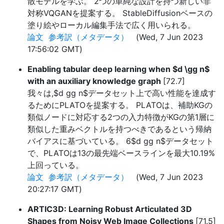
散モデルを学ぶ。 2つの単純な設計を持つ新しい非
対称VQGANを提案する。 StableDiffusionベースの
塗り絵やローカル編集手法で広く用いられる。
論文
参考訳（メタデータ）
(Wed, 7 Jun 2023
17:56:02 GMT)
Enabling tabular deep learning when $d \gg n$
with an auxiliary knowledge graph
[72.7]
我々は,$d gg n$データセット上で高い性能を達成す
るためにPLATOを提案する。 PLATOは、補助KGの
類似ノードに対応する2つの入力特徴がKGの第1層に
類似した重みベクトルを持つべきであるという帰納
バイアスに基づいている。 6$d gg n$データセット
で、PLATOは13の最先端ベースラインを最大10.19%
上回っている。
論文
参考訳（メタデータ）
(Wed, 7 Jun 2023
20:27:17 GMT)
ARTIC3D: Learning Robust Articulated 3D
Shapes from Noisy Web Image Collections
[71.5]