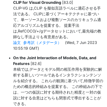
CLIP for Visual Grounding
[83.0]
CLIP-VG は,CLIP を擬似言語ラベルに適応させる手
法である。 CLIPに基づくアーキテクチャに基づい
て、単一ソースおよび複数ソースのカリキュラム適
応アルゴリズムを提案する。 提案手法
は,RefCOCO/+/gデータセットにおいて,最先端の教
師なし手法よりも有意差がある。
論文
参考訳（メタデータ）
(Wed, 7 Jun 2023
10:55:19 GMT)
On the Joint Interaction of Models, Data, and
Features
[82.6]
本稿では,データとモデル間の相互作用を実験的に解
析する新しいツールであるインタラクションテンソ
ルを紹介する。 これらの観測に基づいて,特徴学習の
ための概念的枠組みを提案する。 この枠組みの下で
は、一つの仮説に対する期待された精度と一対の仮
説に対する合意はどちらも閉形式で導出することが
できる。