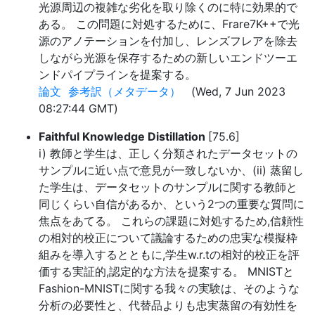
光源周辺の複雑な劣化を取り除くのに特に効果的で
ある。 この問題に対処するために、Frare7K++で光
源のアノテーションを付加し、レンズフレアを除去
しながら光源を保存するための新しいエンドツーエ
ンドパイプラインを提案する。
論文
参考訳（メタデータ）
(Wed, 7 Jun 2023
08:27:44 GMT)
Faithful Knowledge Distillation
[75.6]
i) 教師と学生は、正しく分類されたデータセットの
サンプルに近い点で意見が一致しないか、(ii) 蒸留し
た学生は、データセットのサンプルに関する教師と
同じくらい自信があるか、という2つの重要な質問に
焦点をあてる。 これらの課題に対処するため,信頼性
の相対的校正について議論するための忠実な模擬枠
組みを導入するとともに,学生w.r.tの相対的校正を評
価する実証的,認定的な方法を提案する。 MNISTと
Fashion-MNISTに関する我々の実験は、そのような
分析の必要性と、代替品よりも忠実蒸留の有効性を