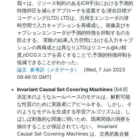
我々は、リソース制約のあるICR手法における予測的
特徴抑圧を減らすアプローチを提案する:潜在目標デ
コーディング(LTD) LTDは、汎用文エンコーダの潜
時空間で入力キャプションを再構成し、画像及びキ
ャプションエンコーダが予測的特徴を抑制するのを
防止する。 実験の結果,入力空間における入力キャプ
ションの再構成とは異なり,LTDはリコール@k,r精
度,nDCGスコアを高くすることで,予測的特徴抑制を
低減できることがわかった。
論文
参考訳（メタデータ）
(Wed, 7 Jun 2023
09:46:10 GMT)
Invariant Causal Set Covering Machines
[64.9]
決定木のようなルールベースのモデルは、解釈可能
な性質のために実践者にアピールする。 しかし、そ
のようなモデルを生成する学習アルゴリズムは、し
ばしば刺激的な関連に弱いため、因果関係の洞察を
抽出することが保証されていない。 Invariant
Causal Set Covering Machines は、古典的集合被