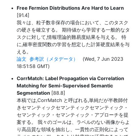
Free Fermion Distributions Are Hard to Learn
[91.4]
我々は、粒子数非保存の場合において、このタスク
の硬さを確立する。 期待値から学習する一般的なタ
スクに対して,情報理論的難易度結果を与える。 特
に,確率密度関数の学習を想定した計算硬度結果を与
える。
論文
参考訳（メタデータ）
(Wed, 7 Jun 2023
18:51:58 GMT)
CorrMatch: Label Propagation via Correlation
Matching for Semi-Supervised Semantic
Segmentation
[88.8]
本稿では,CorrMatch と呼ばれる,単純だが半教師付
きセマンティックセマンティックセマンティック・
セマンティック・セマンティック・アプローチを提
案する。 我々のゴールは、ラベルのない画像からよ
り高品質な領域を抽出し、一貫性の正則化によって