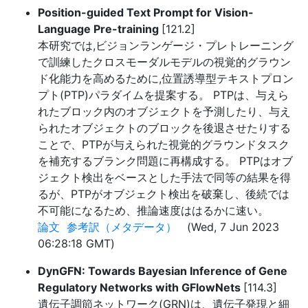
Position-guided Text Prompt for Vision-
Language Pre-training
[121.2]
本研究では,ビジョンランゲージ・プレトレーニング
で訓練したクロスモーダルモデルの視覚的グラウン
ド化能力を高めるために,位置誘導型テキストプロン
プト(PTP)パラダイムを提案する。 PTPは、与えら
れたブロック内のオブジェクトを予測したり、与え
られたオブジェクトのブロックを後退させたりする
ことで、PTPが与えられた視覚的グラウンドタスク
を補充するブランク問題に再構成する。 PTPはオブ
ジェクト検出をベースとした手法で同等の結果を得
るが、PTPがオブジェクト検出を破棄し、後続では
不可能になるため、推論速度ははるかに速い。
論文
参考訳（メタデータ）
(Wed, 7 Jun 2023
06:28:18 GMT)
DynGFN: Towards Bayesian Inference of Gene
Regulatory Networks with GFlowNets
[114.3]
遺伝子調節ネットワーク(GRN)は、遺伝子発現と細