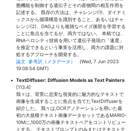
胞機能を制御する遺伝子とその産物間の相互作用を
記述する。 既存の方法は、チャレンジ(1)、ダイナミ
ックスから循環構造を識別すること、あるいはチャ
レンジ(2)、DAGよりも複雑なベイズ後部を学習する
ことに焦点を当てるが、両方ではない。 本稿では、
RNAベロシティ技術を用いて遺伝子発現の「速度」
を推定できるという事実を活用し、両方の課題に対
処するアプローチを開発する。
論文
参考訳（メタデータ）
(Wed, 7 Jun 2023
19:08:54 GMT)
TextDiffuser: Diffusion Models as Text Painters
[113.4]
我々は、背景に忠実な視覚的に魅力的なテキストで
画像を生成することに焦点を当てたTextDiffuserを
紹介した。 我々は,OCRアノテーションを用いた最
初の大規模テキスト画像データセットであるMARIO-
10Mに,1000万の画像テキストペアをコントリビュー
トする。 テキストプロンプトのみまたはテキストテ