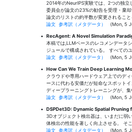
2014年のNeurIPS実験では、2つ
委員会が論文の23%の勧告を受理・棄
論文のリストの約半数が変更されること
論文
参考訳（メタデータ）
(Mon, 5 Ju
RecAgent: A Novel Simulation Para
本稿では,LLMベースのレコメンデータシミ
ジュールで構成されている。 すべての
論文
参考訳（メタデータ）
(Mon, 5 J
How Can We Train Deep Learning Mo
クラウドや専用ハードウェア上でのディ
ースに代わる安価だが短命なスポットイ
ディープラーニングトレーニングが、集
論文
参考訳（メタデータ）
(Mon, 5 Ju
DSPDet3D: Dynamic Spatial Pruning f
3Dオブジェクト検出器は、いまだに弱
体検出の性能を著しく向上させる。 そこ
論文
参考訳（メタデータ）
(Mon, 5 Ju