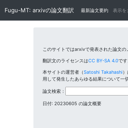
Fugu-MT: arxivの論文翻訳
最新論文要約
表示を
このサイトではarxivで発表された論文
翻訳文のライセンスは
CC BY-SA 4.0
で
本サイトの運営者（
Satoshi Takahashi
）
用して発生したあらゆる結果について一
論文検索：
日付: 20230605 の論文概要