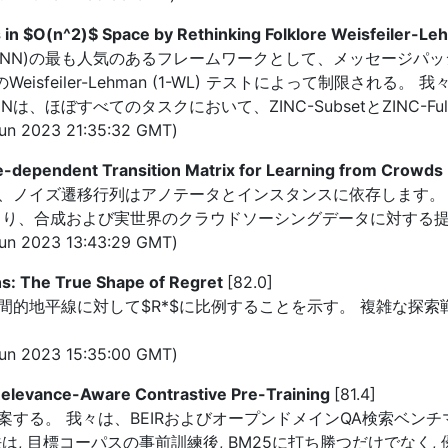
 in $O(n^2)$ Space by Rethinking Folklore Weisfeiler-L
NN)の最も人気のあるフレームワークとして、メッセージパッシ
feiler-Lehman (1-WL) テストによって制限される。 我々は
Nは、ほぼすべてのタスクにおいて、ZINC-SubsetとZINC-
n 2023 21:35:32 GMT)
e-dependent Transition Matrix for Learning from Crowds
ノイズ遷移行列はアノテータとインスタンスに依存します。 よ
より、合成および実世界のクラウドソーシングデータに対する
n 2023 13:43:29 GMT)
hs: The True Shape of Regret
[82.0]
間的地平線に対して$R*$に比例することを示す。 複雑な探
n 2023 15:35:00 GMT)
Relevance-Aware Contrastive Pre-Training
[81.4]
する。 我々は、BEIRおよびオープンドメインQA検索ベンチ
, 目標コーパスの事前訓練後, BM25に打ち勝つだけでなく