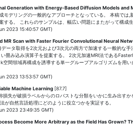
onal Generation with Energy-Based Diffusion Models an
成モデリングの一般的なアプローチとなっている。 本稿では,
案する。 これらのサンプルは、幅広い問題にまたがって構成
n 2023 15:40:57 GMT)
d MR Scan with Faster Fourier Convolutional Neural Net
データ取得を2次元および3次元の両方で加速する一般的な手法である。 
れる新しい畳み込み演算子を提案する。 2次元加速MRI法であるFasterFC-E
域再構成を誘導する単一グループアルゴリズムを用いたFasterFC-ba
n 2023 13:53:57 GMT)
liable Machine Learning
[87.7]
て, 対称損失が破損ラベルからのロバストな分類をいかに生み出す
手法が自然言語処理にどのように役立つかを実証する。
un 2023 23:49:35 GMT)
ocess Become More Arbitrary as the Field Has Grown? T