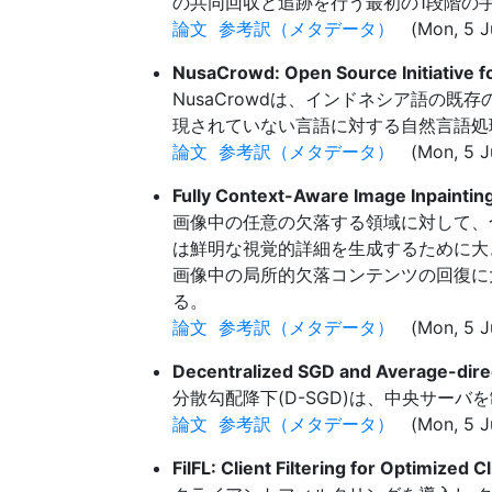
の共同回収と追跡を行う最初の1段階の
論文
参考訳（メタデータ）
(Mon, 5 Ju
NusaCrowd: Open Source Initiative 
NusaCrowdは、インドネシア語の
現されていない言語に対する自然言語処理
論文
参考訳（メタデータ）
(Mon, 5 Ju
Fully Context-Aware Image Inpaintin
画像中の任意の欠落する領域に対して、
は鮮明な視覚的詳細を生成するために大
画像中の局所的欠落コンテンツの回復に大
る。
論文
参考訳（メタデータ）
(Mon, 5 Ju
Decentralized SGD and Average-dire
分散勾配降下(D-SGD)は、中央サー
論文
参考訳（メタデータ）
(Mon, 5 Ju
FilFL: Client Filtering for Optimized 