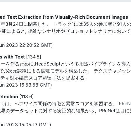
ed Text Extraction from Visually-Rich Document Images
023年3月24日に閉幕した。 トラック1には35人の参加者と91
性能によると, 複雑なシナリオやゼロショットシナリオにおいて
un 2023 22:20:52 GMT)
s with Text
[134.5]
ーを作るために,HeadSculptという多用途パイプラインを
で,3次元認識による拡散モデルを構築した。 テクスチャメッ
ィティ対応編集スコア蒸留手法を提案する。
n 2023 16:53:58 GMT)
etection
[118.6]
et)は、ペアワイズ関係の特徴と異常スコアを学習する。 PRe
世界のデータセットに対する実証的な結果から、PReNetは目
n 2023 15:05:13 GMT)