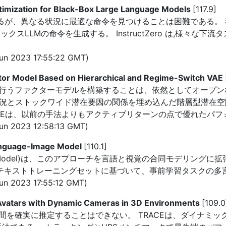
Optimization for Black-Box Large Language Models
[117.9]
あるが、異なる状況に最適な命令を見つけることは困難である。 
スLLMの命令を生成する。 InstructZero は,様々な下流
n 2023 17:55:22 GMT)
ctor Model Based on Hierarchical and Regime-Switch VAE
行うファクターモデルを構築することは、依然としてオープンな
市場状況とストックワイド潜在要因の関係を埋め込んだ階層型潜在
VAEは、以前の手法よりもアクティブリターンの点で優れたパ
n 2023 12:58:13 GMT)
 Language-Image Model
[110.1]
and Image Model)は、このアプローチを言語と視覚の合同モデリ
像テキストトレーニングセットに基づいて、事前学習タスクの多
n 2023 17:55:12 GMT)
Avatars with Dynamic Cameras in 3D Environments
[109.0
を確実に推定することはできない。 TRACEは、ダイナミッ