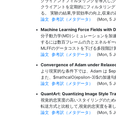
クライアントフィルタリングを導入し,クラ
クライアントを定期的にフィルタリング
る。 実験の結果,学習効率の向上,収束
論文
参考訳（メタデータ）
(Mon, 5 Ju
Machine Learning Force Fields with 
分子動力学(MD)シミュレーションを加
するには数百フレームの力とエネルギー
MLFFのデータコストを下げる多段階計算
論文
参考訳（メタデータ）
(Mon, 5 J
Convergence of Adam under Relaxe
より現実的な条件下では、Adam は $epsilon$-
また、$mathcalO(epsilon-3)
論文
参考訳（メタデータ）
(Mon, 5 Ju
QuantArt: Quantizing Image Style Tra
視覚的忠実度の高いスタイリングのための
転送方式と比較して,視覚的忠実度を著
論文
参考訳（メタデータ）
(Mon, 5 J