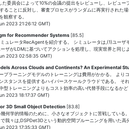
の独立した委員会によって10%の会議の提出をレビューし、レビュ
却することに反対し、審査プロセスがランダムに再実行された場合
を観察する。
n 2023 21:26:12 GMT)
digm for Recommender Systems
[85.5]
ュレータRecAgentを紹介する。 シミュレータは,(1)ユー
ユーザがLDMに基づいてアクションを処理し、現実世界と同じ
un 2023 02:58:35 GMT)
dels Across Clouds and Continents? An Experimental S
ープラーニングモデルのトレーニングは費用がかかる。 より
ンスタンスを提供するハイパースケールクラウドである。 そ
中型トレーニングよりもコスト効率の高い代替手段になるかど
n 2023 18:17:37 GMT)
or 3D Small Object Detection
[83.8]
い幾何学的情報のために、小さなオブジェクトに苦戦している。
で我々は,DSPDet3Dという動的空間プルーニングを用いた
n 2023 17:35:33 GMT)