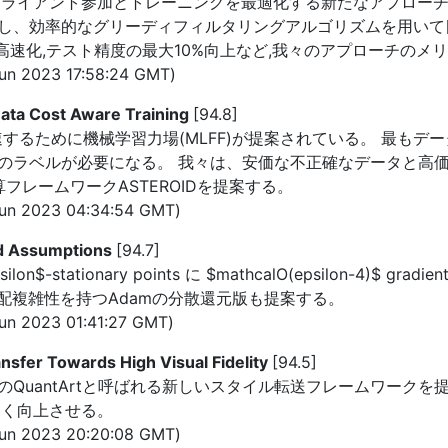
イアント参加とトレーニングを最適化する新たなアプローチであるF
し、効率的なグリーディフィルタリングアルゴリズムを用いて
の高速化,テスト精度の最大10%向上など,我々のアプローチのメ
n 2023 17:58:24 GMT)
Data Cost Aware Training
[94.8]
速するために機械学習力場(MLFF)が提案されている。 最もデ
のラベルが必要になる。 我々は、安価な不正確なデータと高
フレームワークASTEROIDを提案する。
un 2023 04:34:54 GMT)
d Assumptions
[94.7]
stationary points に $mathcalO(epsilon-4)$ gr
$の加速勾配複雑性を持つAdamの分散還元版も提案する。
n 2023 01:41:27 GMT)
nsfer Towards High Visual Fidelity
[94.5]
QuantArtと呼ばれる新しいスタイル転送フレームワークを
しく向上させる。
un 2023 20:20:08 GMT)