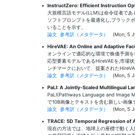
InstructZero: Efficient Instruction 
大規模言語モデル(LLM)は命令従者で
ソフトプロンプトを最適化し,ブラックボック
いることを示す。
論文
参考訳（メタデータ）
(Mon, 5 Ju
HireVAE: An Online and Adaptive Fa
オンラインで適応的な環境で株価予測を
応型要素モデルであるHireVAEを,
ンチマークにおいて、提案されたHire
論文
参考訳（メタデータ）
(Mon, 5 Ju
PaLI: A Jointly-Scaled Multilingual
PaLI(Pathways Language 
で10B画像とテキストを含む新しい画
論文
参考訳（メタデータ）
(Mon, 5 Ju
TRACE: 5D Temporal Regression of 
現在の方法では、地球上の座標で動く人間