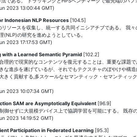
手法である。 トラッキングとHPSベンチマークで最先端のパフ
n 2023 13:00:44 GMT)
for Indonesian NLP Resources
[104.5]
既存のリソースを収集し、統一する共同イニシアチブである。 我
(NLP)の研究を進めようとしている。
n 2023 17:17:53 GMT)
g with a Learned Semantic Pyramid
[102.2]
合理的で現実的なコンテンツを復元することは、重要な課題で
きな進歩を遂げているが、それでもテクスチャのぼやけや構造的
きく貢献する,多スケールなセマンティック・セマンティック・
n 2023 10:07:34 GMT)
ction SAM are Asymptotically Equivalent
[96.9]
バを制御せずに大規模デバイス上で協調学習を可能にする。 既
n 2023 14:19:52 GMT)
Client Participation in Federated Learning
[95.3]