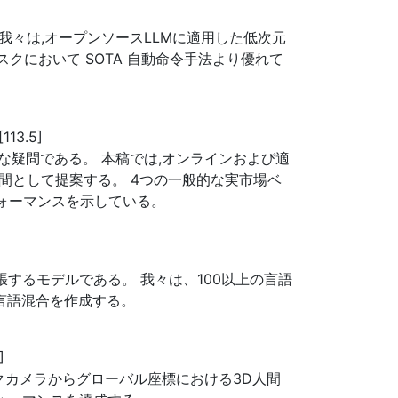
我々は,オープンソースLLMに適用した低次元
タスクにおいて SOTA 自動命令手法より優れて
[113.5]
疑問である。 本稿では,オンラインおよび適
空間として提案する。 4つの一般的な実市場ベ
フォーマンスを示している。
ングに拡張するモデルである。 我々は、100以上の言語
言語混合を作成する。
]
クカメラからグローバル座標における3D人間